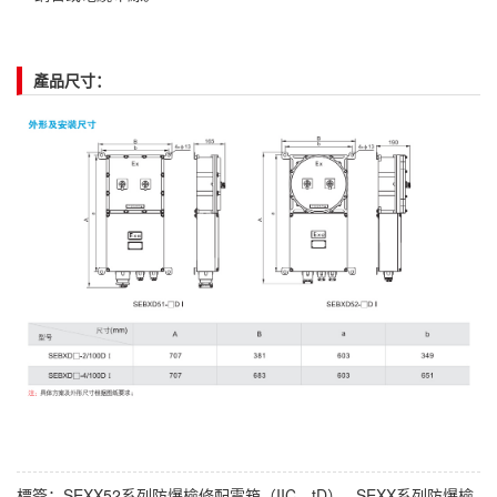
產品尺寸：
標簽：
SEXX52系列防爆檢修配電箱（IIC、tD）
SEXX系列防爆檢