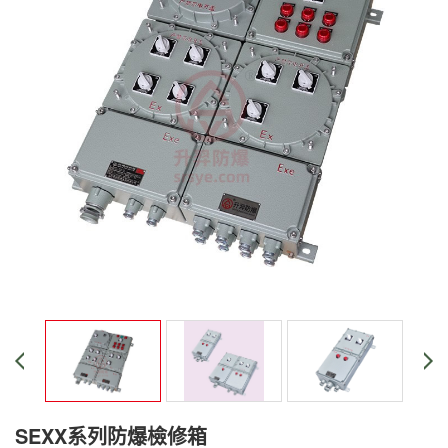
SEXX系列防爆檢修箱