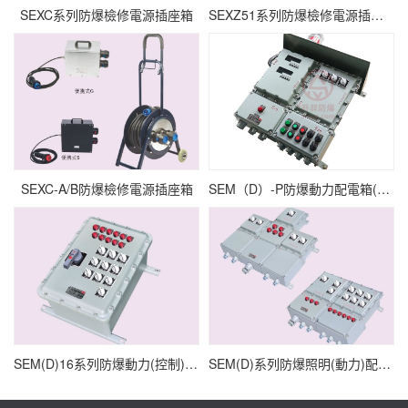
SEXC系列防爆檢修電源插座箱
SEXZ51系列防爆檢修電源插座箱（IIB、IIC、tD）
SEXC-A/B防爆檢修電源插座箱
SEM（D）-P防爆動力配電箱(可調數顯表)
SEM(D)16系列防爆動力(控制)配電箱
SEM(D)系列防爆照明(動力)配電箱