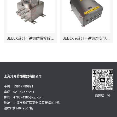
SEBJX系列不銹鋼防爆接線箱（IIB、IIC、tD）
SEBJX-e系列不銹鋼增安型防爆接線箱
上海升羿防爆電器有限公司
手機：13817799891
電話：021-57577211
微信掃一掃
郵箱：
478374385@qq.com
地址：上海市松江區葉榭鎮富榮路907號
滬ICP備14049867號