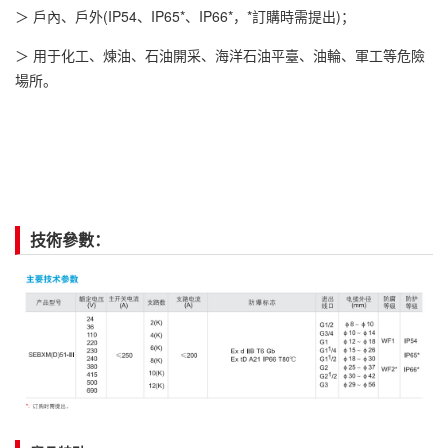
＞ 戶內、戶外(IP54、IP65*、IP66*，*訂購時需提出)；
＞ 用于化工、煉油、石油開采、海洋石油平臺、油輪、軍工等危險
場所。
技術參數：