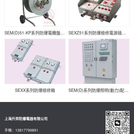
SEM(D)51-KP系列防爆電纜盤(IIB、IIC、tD)
SEXZ51系列防爆檢修電源插座箱（IIB、IIC、tD）帶防雨罩
SEXX系列防爆檢修箱
SEM(D)系列防爆照明(動力)配電箱(柜)
上海升羿防爆電器有限公司
手機：13817799891