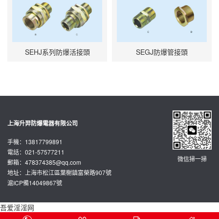
SEHJ系列防爆活接頭
SEGJ防爆管接頭
上海升羿防爆電器有限公司
手機：13817799891
電話：021-57577211
微信掃一掃
郵箱：
478374385@qq.com
地址：上海市松江區葉榭鎮富榮路907號
滬ICP備14049867號
吾爱淫淫网