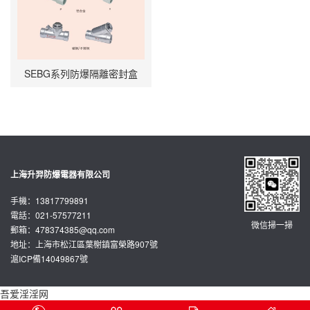
SEBG系列防爆隔離密封盒
上海升羿防爆電器有限公司
手機：13817799891
電話：021-57577211
微信掃一掃
郵箱：
478374385@qq.com
地址：上海市松江區葉榭鎮富榮路907號
滬ICP備14049867號
吾爱淫淫网